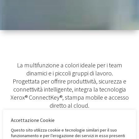
La multifunzione a colori ideale per i team
dinamici e i piccoli gruppi di lavoro.
Progettata per offrire produttività, sicurezza e
connettività intelligente, integra la tecnologia
Xerox® ConnectKey®, stampa mobile e accesso
diretto al cloud.
Un assistente d’ufficio versatile che semplifica i
Accettazione Cookie
flussi di lavoro e accelera la collaborazione
digitale
Questo sito utilizza cookie e tecnologie similari per il suo
funzionamento e per l’erogazione dei servizi in esso presenti