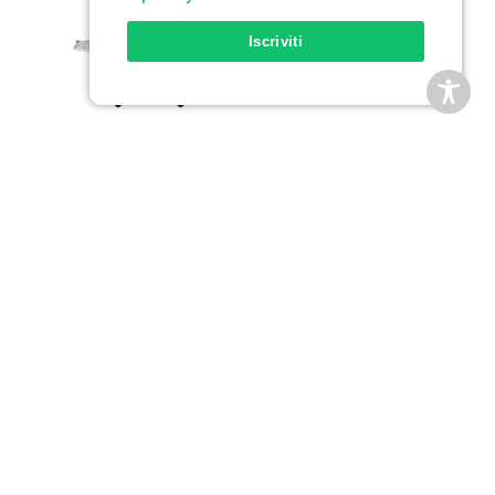
Iscriviti
Multifunzione Serie Xerox® AltaLink® B8200
– (B8270)
Ora il lavoro si gestisce da solo.
Diversi modelli tra cui scegliere: Xerox®
AltaLink® B8245 / B8255 / B8270
Copia, stampa, scansione, fax, email
Semplifica le attività complesse grazie alla
tecnologia basata su IA
Utilizza un’interfaccia simile a un tablet che
semplifica e accelera le attività ripetitive
Collegati e stampa senza problemi tramite