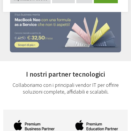
Scopri le nostre offerte
I nostri partner tecnologici
Collaboriamo con i principali vendor IT per offrire
soluzioni complete, affidabili e scalabili.