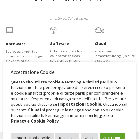
Il nostro portfolio di servizi



Software
Cloud
Hardware
Ottimizziamo la tua
Progettiamo
Equipaggiamo il tuo
collaborazione con
infrastrutture agili, sicure
business con tecnologia
soluzioni su misura.
e scalabili.
d’avanguardia.
Accettazione Cookie



Questo sito utilizza cookie e tecnologie similari per il suo
Security
funzionamento e per l’erogazione dei servizi in esso presenti
e cookie analitici (propri e di terze parti) per comprendere e
Circular IT
Proteggiamo la tua
Managed services
migliorare l’esperienza di navigazione dell’utente. Per gestire
azienda da ogni
Rendiamo la tua
Gestiamo il tuo IT, tu
minaccia.
questi cookie cliccare su
Impostazioni Cookie
. Cliccando sul
digitalizzazione
pensa al business.
pulsante
Chiudi
si prosegue la navigazione con solo i cookie
sostenibile e circolare.
funzionali abilitati. Per maggiori informazioni leggere la
Privacy e Cookie Policy
Impostazioni Cookie
Rifiuta Tutti
Chiudi
Accetta Tutti