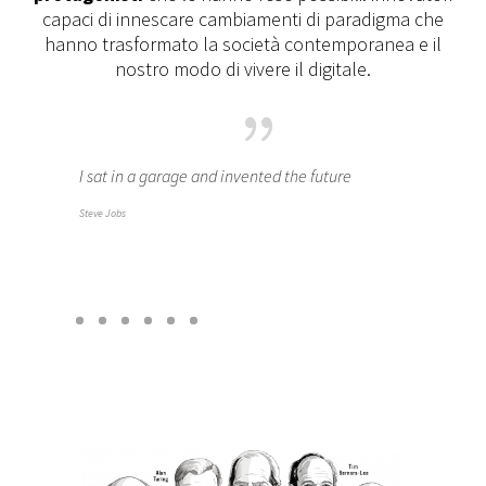
capaci di innescare cambiamenti di paradigma che
hanno trasformato la società contemporanea e il
nostro modo di vivere il digitale.
{
I sat in a garage and invented the future
The web 
yet. The
Steve Jobs
past
Tim Berners