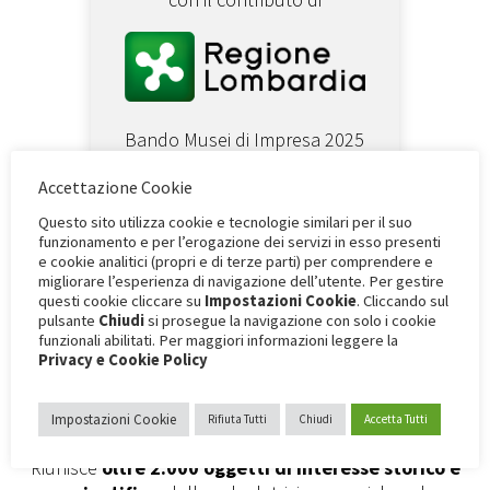
Bando Musei di Impresa 2025
Accettazione Cookie
Questo sito utilizza cookie e tecnologie similari per il suo
funzionamento e per l’erogazione dei servizi in esso presenti
e cookie analitici (propri e di terze parti) per comprendere e
migliorare l’esperienza di navigazione dell’utente. Per gestire
questi cookie cliccare su
Impostazioni Cookie
. Cliccando sul
La collezione e i suoi pezzi rari
pulsante
Chiudi
si prosegue la navigazione con solo i cookie
funzionali abilitati. Per maggiori informazioni leggere la
Privacy e Cookie Policy
Nata negli
anni ’90
, la collezione di esemplari
informatici di rilevanza internazionale rappresenta il
Impostazioni Cookie
nucleo originario da cui ha preso vita il nostro museo.
Rifiuta Tutti
Chiudi
Accetta Tutti
Riunisce
oltre 2.000 oggetti di interesse storico e