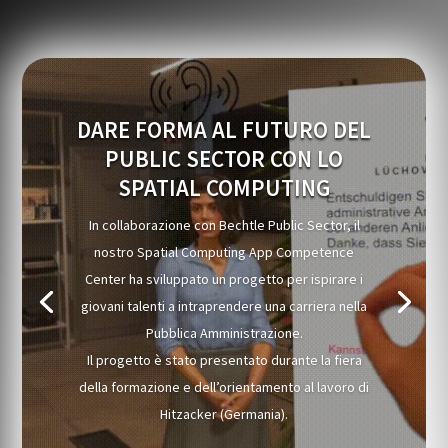
DARE FORMA AL FUTURO DEL
PUBLIC SECTOR CON LO
SPATIAL COMPUTING
In collaborazione con Bechtle Public Sector, il
nostro Spatial Computing App Competence
Center ha sviluppato un progetto per ispirare i
giovani talenti a intraprendere una carriera nella
Pubblica Amministrazione.
Il progetto è stato presentato durante la fiera
della formazione e dell’orientamento al lavoro di
Hitzacker (Germania).