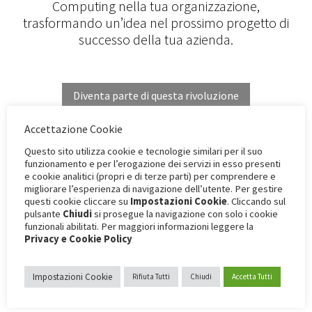
Computing nella tua organizzazione,
trasformando un’idea nel prossimo progetto di
successo della tua azienda.
Diventa parte di questa rivoluzione
Accettazione Cookie
Questo sito utilizza cookie e tecnologie similari per il suo
funzionamento e per l’erogazione dei servizi in esso presenti
e cookie analitici (propri e di terze parti) per comprendere e
migliorare l’esperienza di navigazione dell’utente. Per gestire
questi cookie cliccare su
Impostazioni Cookie
. Cliccando sul
pulsante
Chiudi
si prosegue la navigazione con solo i cookie
funzionali abilitati. Per maggiori informazioni leggere la
Organizziamo workshop immersivi per
Privacy e Cookie Policy
tutti gli stakeholder della tua azienda in cui
dar forma al vostro progetto di Spatial
Impostazioni Cookie
Rifiuta Tutti
Chiudi
Accetta Tutti
Computing
Attraverso sessioni mirate e la consulenza