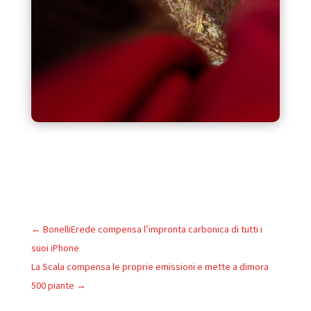
←
BonelliErede compensa l’impronta carbonica di tutti i
suoi iPhone
La Scala compensa le proprie emissioni e mette a dimora
500 piante
→