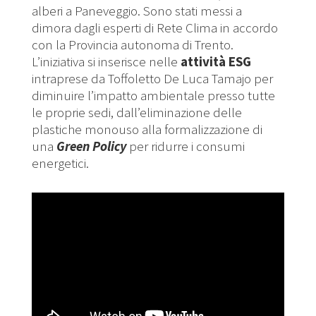
alberi a Paneveggio. Sono stati messi a
dimora dagli esperti di Rete Clima in accordo
con la Provincia autonoma di Trento.
L’iniziativa si inserisce nelle
attività ESG
intraprese da Toffoletto De Luca Tamajo per
diminuire l’impatto ambientale presso tutte
le proprie sedi, dall’eliminazione delle
plastiche monouso alla formalizzazione di
una
Green Policy
per ridurre i consumi
energetici.