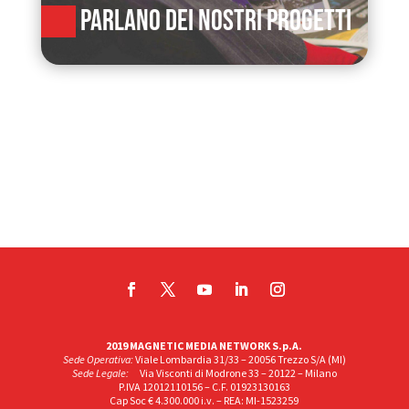
PARLANO DEI NOSTRI PROGETTI
2019 MAGNETIC MEDIA NETWORK S.p.A.
Sede Operativa:
Viale Lombardia 31/33 – 20056 Trezzo S/A (MI)
Sede Legale:
Via Visconti di Modrone 33 – 20122 – Milano
P.IVA 12012110156 – C.F. 01923130163
Cap Soc € 4.300.000 i.v. – REA: MI-1523259